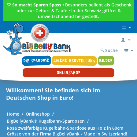
♡
So macht Sparen Spass •
Besonders beliebt als Geschenk
oder zur Geburt & Taufe • In der Schweiz giftfrei &
umweltschonend hergestellt.
Suche
DIE SPARDOSE
EIGENE HERSTELLUNG
BILDER
ONLINESHOP
Willkommen! Sie befinden sich im
Deutschen Shop in Euro!
Home
/
Onlineshop
/
BigBellyBank® Kugelbahn-Spardosen
/
Rosa zweifarbige Kugelbahn-Spardose aus Holz in 60cm
Grösse von der Firma BigBellyBank - Made in Switzerland!