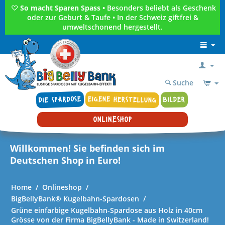
♡
So macht Sparen Spass •
Besonders beliebt als Geschenk
oder zur Geburt & Taufe • In der Schweiz giftfrei &
umweltschonend hergestellt.
Suche
DIE SPARDOSE
EIGENE HERSTELLUNG
BILDER
ONLINESHOP
Willkommen! Sie befinden sich im
Deutschen Shop in Euro!
Home
/
Onlineshop
/
BigBellyBank® Kugelbahn-Spardosen
/
Grüne einfarbige Kugelbahn-Spardose aus Holz in 40cm
Grösse von der Firma BigBellyBank - Made in Switzerland!