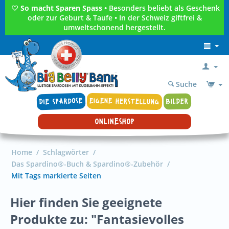
♡
So macht Sparen Spass •
Besonders beliebt als Geschenk
oder zur Geburt & Taufe • In der Schweiz giftfrei &
umweltschonend hergestellt.
Suche
DIE SPARDOSE
EIGENE HERSTELLUNG
BILDER
ONLINESHOP
Home
/
Schlagwörter
/
Das Spardino®-Buch & Spardino®-Zubehör
/
Mit Tags markierte Seiten
Hier finden Sie geeignete
Produkte zu: "Fantasievolles