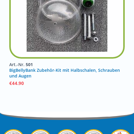
Art.-Nr.
501
BigBellyBank Zubehör-Kit mit Halbschalen, Schrauben
und Augen
€
44.90