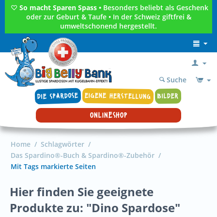
♡
So macht Sparen Spass •
Besonders beliebt als Geschenk
oder zur Geburt & Taufe • In der Schweiz giftfrei &
umweltschonend hergestellt.
Suche
DIE SPARDOSE
EIGENE HERSTELLUNG
BILDER
ONLINESHOP
Home
/
Schlagwörter
/
Das Spardino®-Buch & Spardino®-Zubehör
/
Mit Tags markierte Seiten
Hier finden Sie geeignete
Produkte zu: "Dino Spardose"