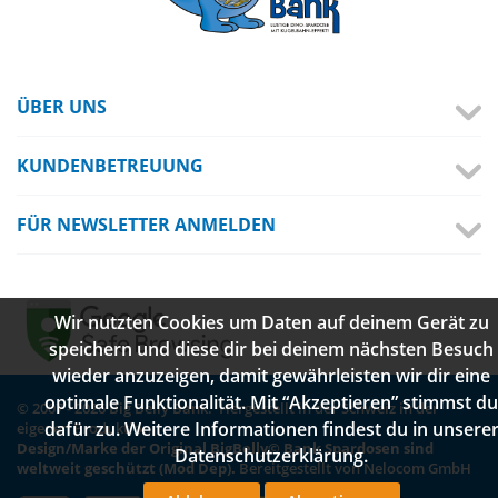
ÜBER UNS
KUNDENBETREUUNG
FÜR NEWSLETTER ANMELDEN
Wir nutzten Cookies um Daten auf deinem Gerät zu
speichern und diese dir bei deinem nächsten Besuch
wieder anzuzeigen, damit gewährleisten wir dir eine
optimale Funktionalität. Mit “Akzeptieren” stimmst du
© 2007 - 2026 Big Belly Bank. Hergestellt in der Schweiz in der
dafür zu. Weitere Informationen findest du in unsere
eigenen Produktion.
Design/Marke der Original BigBelly© Bank Spardosen sind
Datenschutzerklärung.
weltweit geschützt (Mod Dep).
Bereitgestellt von Nelocom GmbH