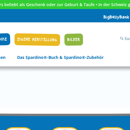
s beliebt als Geschenk oder zur Geburt & Taufe • In der Schweiz g
BigBellyBank
Su
DOSE
EIGENE HERSTELLUNG
BILDER
sen
Das Spardino®-Buch & Spardino®-Zubehör