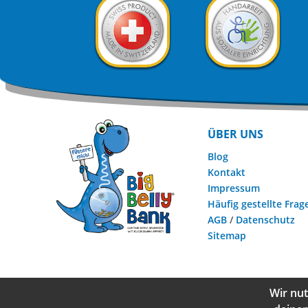
ÜBER UNS
Blog
Kontakt
Impressum
Häufig gestellte Frag
AGB
/
Datenschutz
Sitemap
Wir nut