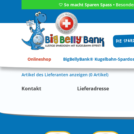
♡
So macht Sparen Spass •
Besonder
DIE SPAR
Onlineshop
BigBellyBank® Kugelbahn-Spardo
Artikel des Lieferanten anzeigen (0 Artikel)
Kontakt
Lieferadresse