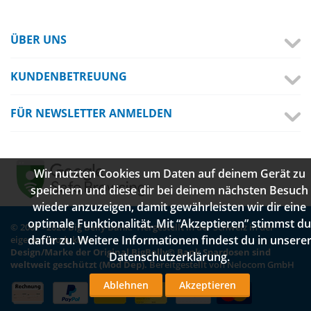
ÜBER UNS
KUNDENBETREUUNG
FÜR NEWSLETTER ANMELDEN
Wir nutzten Cookies um Daten auf deinem Gerät zu
speichern und diese dir bei deinem nächsten Besuch
wieder anzuzeigen, damit gewährleisten wir dir eine
optimale Funktionalität. Mit “Akzeptieren” stimmst du
© 2007 - 2026 Big Belly Bank. Hergestellt in der Schweiz in der
dafür zu. Weitere Informationen findest du in unsere
eigenen Produktion.
Design/Marke der Original BigBelly© Bank Spardosen sind
Datenschutzerklärung.
weltweit geschützt (Mod Dep).
Bereitgestellt von Nelocom GmbH
Ablehnen
Akzeptieren